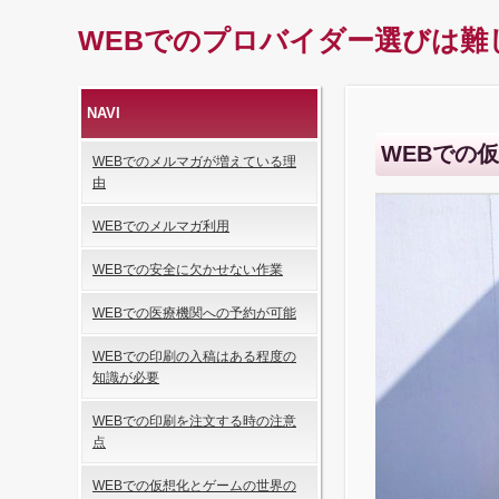
WEBでのプロバイダー選びは難
NAVI
WEBでの
WEBでのメルマガが増えている理
由
WEBでのメルマガ利用
WEBでの安全に欠かせない作業
WEBでの医療機関への予約が可能
WEBでの印刷の入稿はある程度の
知識が必要
WEBでの印刷を注文する時の注意
点
WEBでの仮想化とゲームの世界の