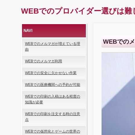
WEBでのプロバイダー選びは難
NAVI
WEBでの
WEBでのメルマガが増えている理
由
WEBでのメルマガ利用
WEBでの安全に欠かせない作業
WEBでの医療機関への予約が可能
WEBでの印刷の入稿はある程度の
知識が必要
WEBでの印刷を注文する時の注意
点
WEBでの仮想化とゲームの世界の